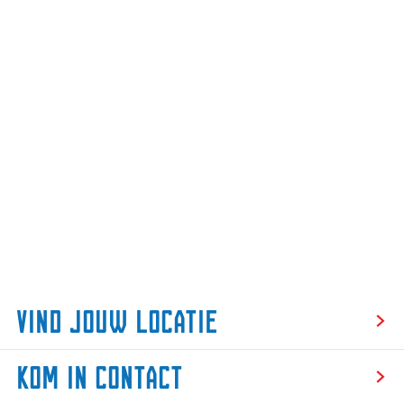
Vind jouw locatie
V
Kom in contact
i
n