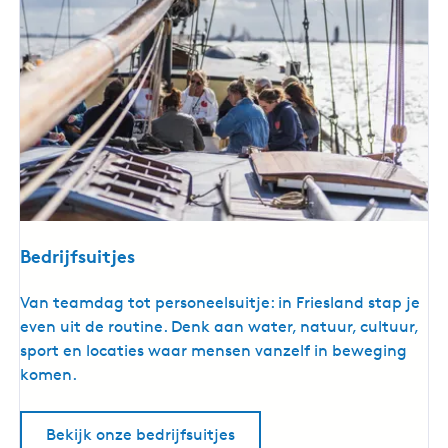
Bedrijfsuitjes
B
Van teamdag tot personeelsuitje: in Friesland stap je
e
even uit de routine. Denk aan water, natuur, cultuur,
d
sport en locaties waar mensen vanzelf in beweging
r
komen.
i
j
Bekijk onze bedrijfsuitjes
f