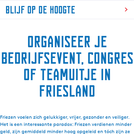
K
d
Blijf op de hoogte
o
j
m
o
B
i
u
l
n
w
Organiseer je
i
c
l
j
o
o
f
bedrijfsevent, congres
n
c
o
t
a
p
a
of teamuitje in
t
d
c
i
e
t
Friesland
e
h
o
o
g
t
Friezen voelen zich gelukkiger, vrijer, gezonder en veiliger.
e
Het is een interessante paradox: Friezen verdienen minder
geld, zijn gemiddeld minder hoog opgeleid en tóch zijn ze