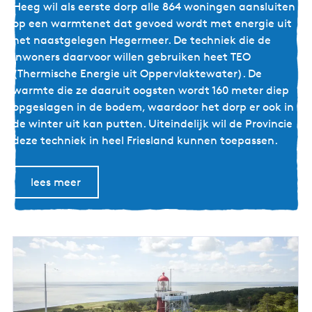
r
Heeg wil als eerste dorp alle 864 woningen aansluiten
n
m
op een warmtenet dat gevoed wordt met energie uit
a
H
het naastgelegen Hegermeer. De techniek die de
a
e
inwoners daarvoor willen gebruiken heet TEO
l
e
(Thermische Energie uit Oppervlaktewater). De
w
g
warmte die ze daaruit oogsten wordt 160 meter diep
a
-
opgeslagen in de bodem, waardoor het dorp er ook in
t
a
de winter uit kan putten. Uiteindelijk wil de Provincie
e
q
deze techniek in heel Friesland kunnen toepassen.
r
u
k
a
n
lees meer
t
o
h
o
e
p
r
p
m
u
i
n
e
t
v