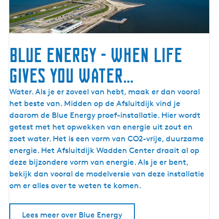
e
e
A
e
f
n
s
i
l
Blue Energy - when life
g
u
e
gives you water...
i
i
t
n
B
Water. Als je er zoveel van hebt, maak er dan vooral
d
z
l
het beste van. Midden op de Afsluitdijk vind je
i
i
u
daarom de Blue Energy proef-installatie. Hier wordt
j
j
e
getest met het opwekken van energie uit zout en
k
n
E
zoet water. Het is een vorm van CO2-vrije, duurzame
s
n
energie. Het Afsluitdijk Wadden Center draait al op
o
e
deze bijzondere vorm van energie. Als je er bent,
o
r
bekijk dan vooral de modelversie van deze installatie
r
g
om er alles over te weten te komen.
t
y
-
Lees meer over Blue Energy