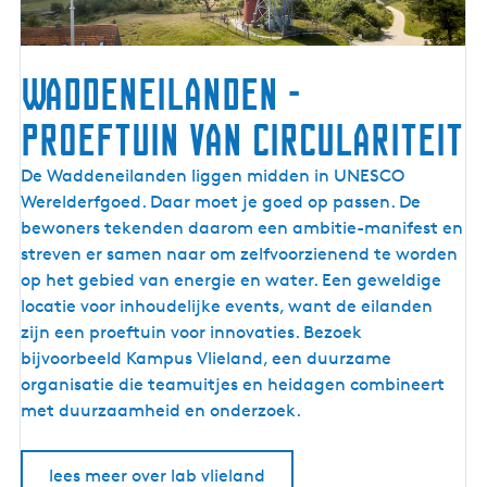
a
n
h
Waddeneilanden -
e
t
proeftuin van circulariteit
m
e
W
De Waddeneilanden liggen midden in UNESCO
e
a
Werelderfgoed. Daar moet je goed op passen. De
r
d
bewoners tekenden daarom een ambitie-manifest en
d
streven er samen naar om zelfvoorzienend te worden
e
op het gebied van energie en water. Een geweldige
n
locatie voor inhoudelijke events, want de eilanden
e
zijn een proeftuin voor innovaties. Bezoek
i
bijvoorbeeld Kampus Vlieland, een duurzame
l
organisatie die teamuitjes en heidagen combineert
a
met duurzaamheid en onderzoek.
n
d
lees meer over lab vlieland