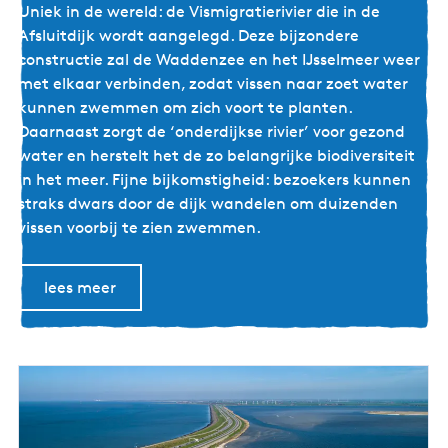
V
Uniek in de wereld: de Vismigratierivier die in de
n
i
Afsluitdijk wordt aangelegd. Deze bijzondere
t
s
constructie zal de Waddenzee en het IJsselmeer weer
e
m
met elkaar verbinden, zodat vissen naar zoet water
r
i
kunnen zwemmen om zich voort te planten.
-
g
Daarnaast zorgt de ‘onderdijkse rivier’ voor gezond
n
r
water en herstelt het de zo belangrijke biodiversiteit
i
a
in het meer. Fijne bijkomstigheid: bezoekers kunnen
e
t
straks dwars door de dijk wandelen om duizenden
u
i
vissen voorbij te zien zwemmen.
w
e
e
r
k
lees meer
i
i
v
j
i
k
e
o
r
p
-
d
d