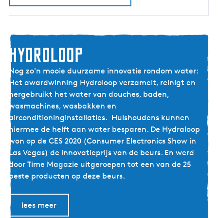
e
n
-
p
r
Hydroloop
o
H
e
Nog zo'n mooie duurzame innovatie rondom water:
y
f
Het awardwinning Hydroloop verzamelt, reinigt en
d
t
hergebruikt het water van douches, baden,
r
u
wasmachines, wasbakken en
o
i
airconditioninginstallaties. Huishoudens kunnen
l
n
hiermee de helft aan water besparen. De Hydraloop
o
v
won op de CES 2020 (Consumer Electronics Show in
o
a
Las Vegas) de innovatieprijs van de beurs. En werd
p
n
door Time Magazie uitgeroepen tot een van de 25
c
beste producten op deze beurs.
i
r
lees meer
c