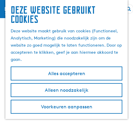
Deze website gebruikt
menu
G
Z
cookies
a
o
n
e
Deze website maakt gebruik van cookies (Functioneel,
a
k
Analytisch, Marketing) die noodzakelijk zijn om de
a
e
website zo goed mogelijk te laten functioneren. Door op
r
n
accepteren te klikken, geef je aan hiermee akkoord te
d
gaan.
e
h
Alles accepteren
o
m
Alleen noodzakelijk
e
p
Voorkeuren aanpassen
a
g
e