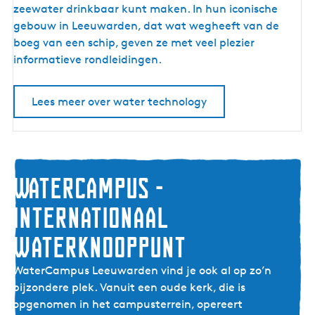
e
s
zeewater drinkbaar kunt maken. In hun iconische
r
-
gebouw in Leeuwarden, dat wat wegheeft van de
.
t
boeg van een schip, geven ze met veel plezier
.
o
informatieve rondleidingen.
.
v
e
Lees meer over water technology
r
e
n
m
e
WaterCampus -
t
internationaal
w
a
waterknooppunt
t
e
W
WaterCampus Leeuwarden vind je ook al op zo’n
r
a
bijzondere plek. Vanuit een oude kerk, die is
t
opgenomen in het campusterrein, opereert