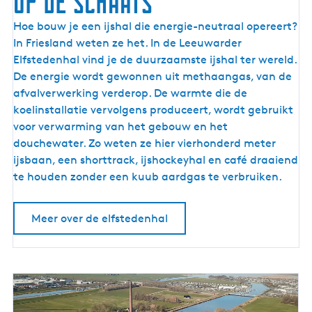
op de schaats
E
Hoe bouw je een ijshal die energie-neutraal opereert?
l
In Friesland weten ze het. In de Leeuwarder
f
Elfstedenhal vind je de duurzaamste ijshal ter wereld.
s
De energie wordt gewonnen uit methaangas, van de
t
afvalverwerking verderop. De warmte die de
e
koelinstallatie vervolgens produceert, wordt gebruikt
d
voor verwarming van het gebouw en het
e
douchewater. Zo weten ze hier vierhonderd meter
n
ijsbaan, een shorttrack, ijshockeyhal en café draaiend
h
te houden zonder een kuub aardgas te verbruiken.
a
l
Meer over de elfstedenhal
-
d
u
u
r
z