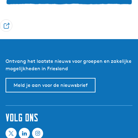
u
l
a
r
D
i
e
t
e
e
l
i
Ontvang het laatste nieuws voor groepen en zakelijke
t
mogelijkheden in Friesland
Meld je aan voor de nieuwsbrief
volg ons
X
L
I