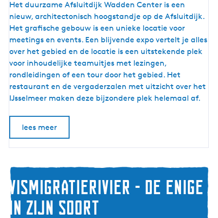
A
Het duurzame Afsluitdijk Wadden Center is een
f
nieuw, architectonisch hoogstandje op de Afsluitdijk.
s
Het grafische gebouw is een unieke locatie voor
l
meetings en events. Een blijvende expo vertelt je alles
u
over het gebied en de locatie is een uitstekende plek
i
voor inhoudelijke teamuitjes met lezingen,
t
rondleidingen of een tour door het gebied. Het
d
restaurant en de vergaderzalen met uitzicht over het
i
IJsselmeer maken deze bijzondere plek helemaal af.
j
k
lees meer
W
a
d
d
e
Vismigratierivier - de enige
n
in zijn soort
C
e