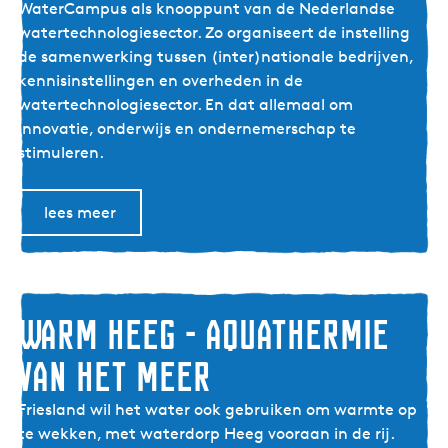
e
WaterCampus als knooppunt van de Nederlandse
r
watertechnologiesector. Zo organiseert de instelling
C
de samenwerking tussen (inter)nationale bedrijven,
a
kennisinstellingen en overheden in de
m
watertechnologiesector. En dat allemaal om
p
innovatie, onderwijs en ondernemerschap te
u
stimuleren.
s
-
lees meer
i
n
t
e
r
Warm Heeg - aquathermie
n
van het meer
a
t
W
Friesland wil het water ook gebruiken om warmte op
i
a
te wekken, met waterdorp Heeg vooraan in de rij.
o