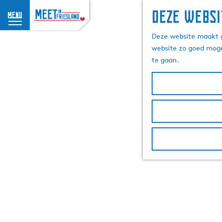
Deze websi
menu
G
Deze website maakt g
a
website zo goed moge
n
te gaan.
a
a
r
d
e
h
o
m
e
p
a
g
e