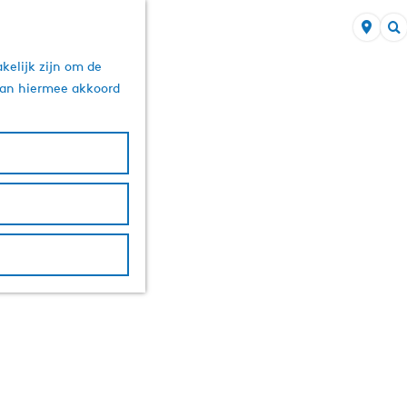
Z
kelijk zijn om de
o
 aan hiermee akkoord
e
k
e
n