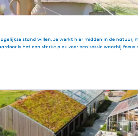
gelijkse stand willen. Je werkt hier midden in de natuur, me
aardoor is het een sterke plek voor een sessie waarbij focu