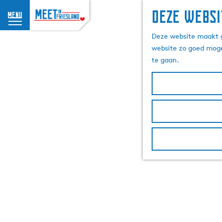
Deze websi
menu
G
Deze website maakt g
a
website zo goed moge
n
te gaan.
a
a
r
d
e
h
o
m
e
p
a
g
e