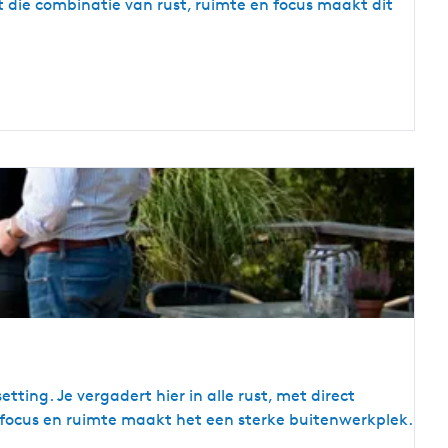
st die combinatie van rust, ruimte en focus maakt dit
ting. Je vergadert hier in alle rust, met direct
r, focus en ruimte maakt het een sterke buitenwerkplek.