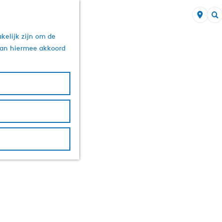
Z
kelijk zijn om de
o
 aan hiermee akkoord
e
k
e
n