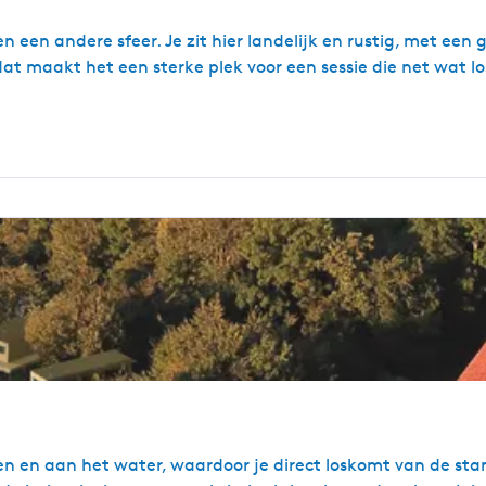
een andere sfeer. Je zit hier landelijk en rustig, met een 
at maakt het een sterke plek voor een sessie die net wat lo
en en aan het water, waardoor je direct loskomt van de st