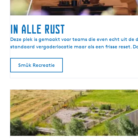
In alle rust
I
Deze plek is gemaakt voor teams die even echt uit de da
n
standaard vergaderlocatie maar als een frisse reset. D
a
l
Smûk Recreatie
l
e
r
u
s
t