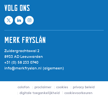
volg ons
X
L
I
M
i
n
e
n
s
Merk Fryslân
e
k
t
t
e
a
Zuidergrachtswal 2
i
d
g
8933 AD Leeuwarden
n
I
r
+31 (0) 58 233 0740
f
n
a
info@merkfryslan.nl
(algemeen)
r
M
m
i
e
M
e
e
e
s
t
e
colofon
proclaimer
cookies
privacy beleid
l
i
t
digitale toegankelijkheid
cookievoorkeuren
a
n
i
n
f
n