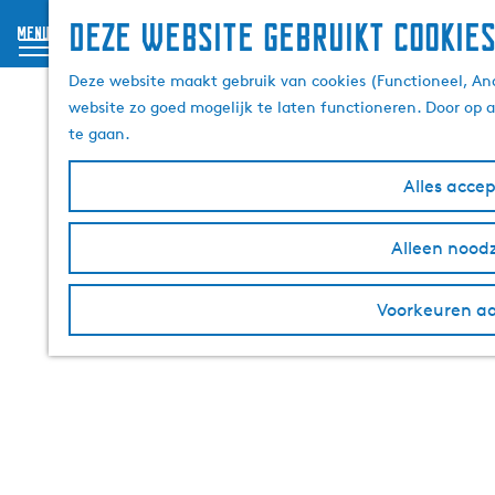
Deze website gebruikt cookie
menu
G
Deze website maakt gebruik van cookies (Functioneel, Ana
a
website zo goed mogelijk te laten functioneren. Door op 
n
te gaan.
a
a
Alles acce
r
d
e
Alleen noodz
h
o
Voorkeuren a
m
e
p
a
g
e