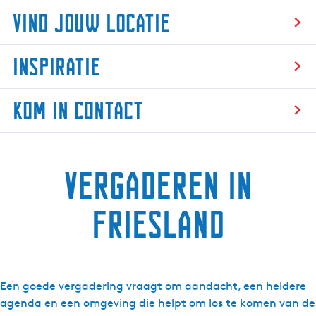
Vind jouw locatie
V
Inspiratie
i
n
I
d
Kom in contact
n
j
s
o
K
p
u
o
i
w
Vergaderen in
m
r
l
i
a
o
n
Friesland
t
c
c
i
a
o
e
t
n
i
t
Een goede vergadering vraagt om aandacht, een heldere
e
a
agenda en een omgeving die helpt om los te komen van de
c