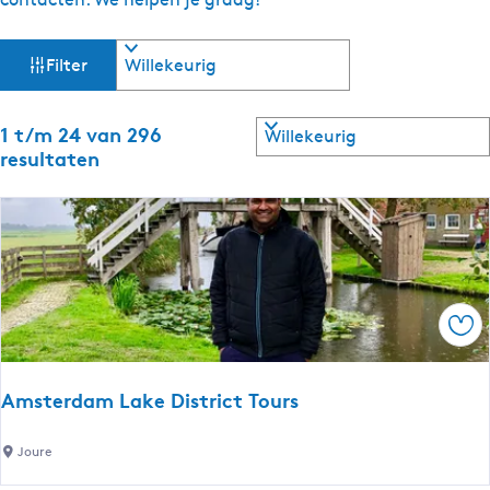
W
S
Filter
o
a
r
t
S
1 t/m 24 van 296
t
e
o
resultaten
e
r
z
r
t
o
e
o
p
e
:
r
e
o
p
k
Ops
:
j
Amsterdam Lake District Tours
e
A
Joure
m