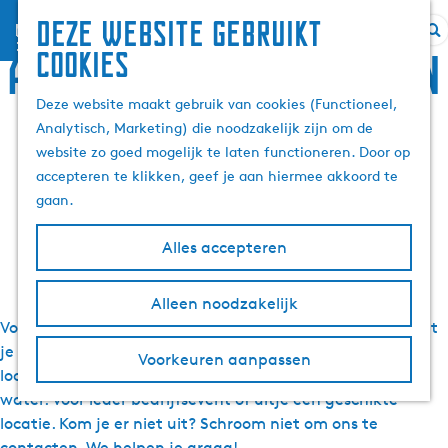
Deze website gebruikt
menu
G
Z
Alle locaties voor een
cookies
a
o
n
e
Deze website maakt gebruik van cookies (Functioneel,
event, vergadering of
a
k
Analytisch, Marketing) die noodzakelijk zijn om de
a
e
website zo goed mogelijk te laten functioneren. Door op
teambuilding in
r
n
accepteren te klikken, geef je aan hiermee akkoord te
d
gaan.
Friesland
e
h
Alles accepteren
o
m
Alleen noodzakelijk
e
Voor al je event-, vergader- en teambuildinglocaties moet
p
je in Friesland zijn. Friesland heeft een divers aanbod van
Voorkeuren aanpassen
a
locaties in de natuur, op de waddeneilanden of aan het
g
water. Voor ieder bedrijfsevent of uitje een geschikte
e
locatie. Kom je er niet uit? Schroom niet om ons te
contacten. We helpen je graag!