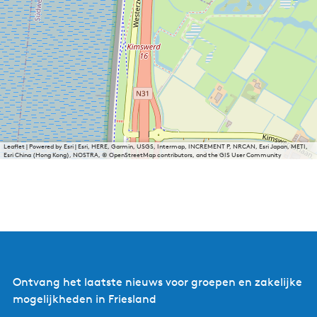
Leaflet
|
Powered by Esri | Esri, HERE, Garmin, USGS, Intermap, INCREMENT P, NRCAN, Esri Japan, METI,
Esri China (Hong Kong), NOSTRA, © OpenStreetMap contributors, and the GIS User Community
Ontvang het laatste nieuws voor groepen en zakelijke
mogelijkheden in Friesland