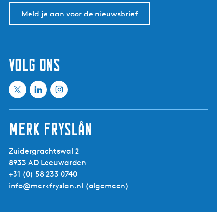
Meld je aan voor de nieuwsbrief
volg ons
X
L
I
M
i
n
e
n
s
Merk Fryslân
e
k
t
t
e
a
Zuidergrachtswal 2
i
d
g
8933 AD Leeuwarden
n
I
r
+31 (0) 58 233 0740
f
n
a
info@merkfryslan.nl
(algemeen)
r
M
m
i
e
M
e
e
e