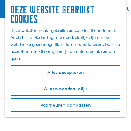
Deze website gebruikt
menu
G
Z
cookies
a
o
n
e
Deze website maakt gebruik van cookies (Functioneel,
a
k
Analytisch, Marketing) die noodzakelijk zijn om de
a
e
website zo goed mogelijk te laten functioneren. Door op
r
n
accepteren te klikken, geef je aan hiermee akkoord te
d
gaan.
e
h
Alles accepteren
o
m
Alleen noodzakelijk
e
p
Voorkeuren aanpassen
a
g
e