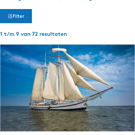
W
Filter
a
1 t/m 9 van 72 resultaten
t
z
o
e
k
j
e
?