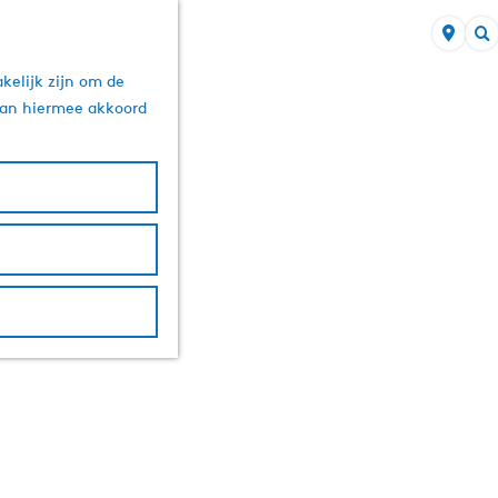
Z
kelijk zijn om de
o
 aan hiermee akkoord
e
k
e
n