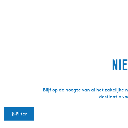
Ni
Blijf op de hoogte van al het zakelijke 
destinatie vo
W
Filter
a