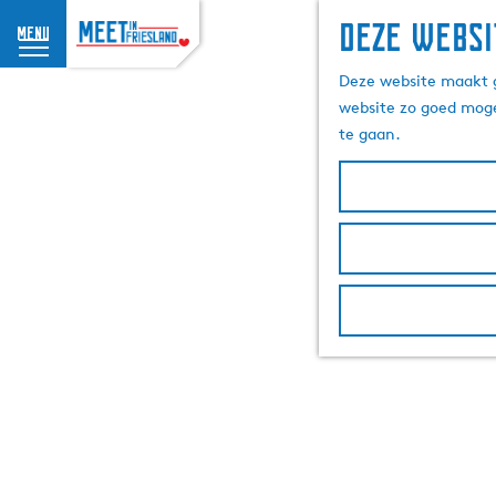
Deze websi
menu
G
Deze website maakt g
a
website zo goed moge
n
te gaan.
a
a
r
d
e
h
o
m
e
p
a
g
e