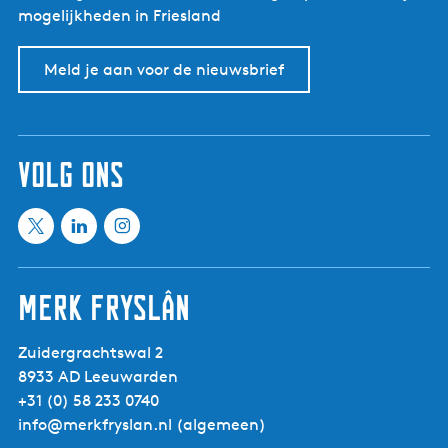
mogelijkheden in Friesland
Meld je aan voor de nieuwsbrief
volg ons
X
L
I
M
i
n
e
n
s
Merk Fryslân
e
k
t
t
e
a
Zuidergrachtswal 2
i
d
g
8933 AD Leeuwarden
n
I
r
+31 (0) 58 233 0740
f
n
a
info@merkfryslan.nl
(algemeen)
r
M
m