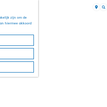
Z
kelijk zijn om de
o
 aan hiermee akkoord
e
k
e
n