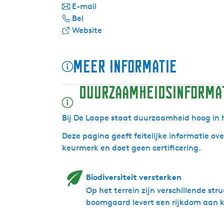
a
n
r
E-mail
D
a
a
D
Bel
e
r
a
v
e
Website
L
D
r
a
L
a
e
D
n
a
Meer informatie
a
L
e
D
a
p
a
L
e
p
Duurzaamheidsinforma
e
a
a
L
e
p
a
a
e
p
a
Bij De Laape staat duurzaamheid hoog in 
e
p
Deze pagina geeft feitelijke informatie o
e
keurmerk en doet geen certificering.
Biodiversiteit versterken
Op het terrein zijn verschillende st
boomgaard levert een rijkdom aan k