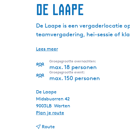
De Laape
De Laape is een vergaderlocatie op
teamvergadering, hei-sessie of klan
Lees meer
Groepsgrootte overnachten:
max. 18 personen
Groepsgrootte event:
max. 150 personen
De Laape
Midsbuorren 42
9003LB
Warten
n
Plan je route
a
n
a
Route