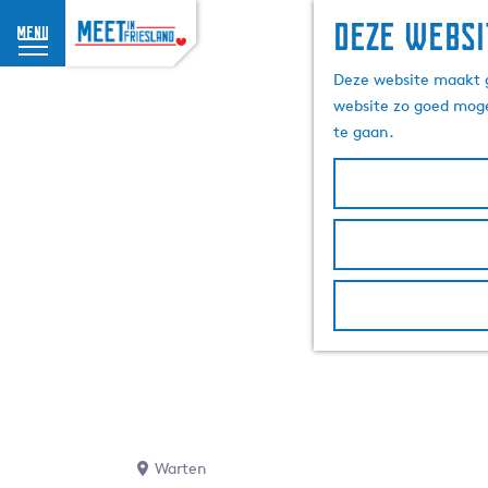
Deze websi
menu
G
Deze website maakt g
a
website zo goed moge
n
te gaan.
a
a
r
d
e
h
o
m
e
p
a
g
e
Warten