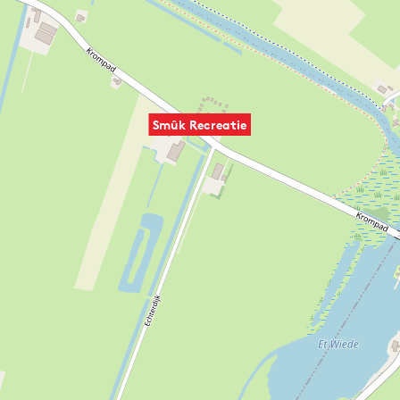
Smûk Recreatie