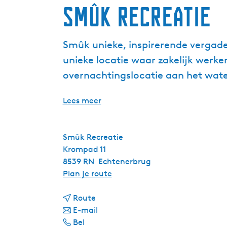
Smûk Recreatie
Smûk unieke, inspirerende vergade
unieke locatie waar zakelijk wer
overnachtingslocatie aan het water
Lees meer
Smûk Recreatie
Krompad 11
8539 RN
Echtenerbrug
n
Plan je route
a
n
a
Route
a
n
r
E-mail
S
a
a
S
Bel