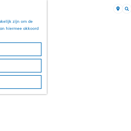
Z
kelijk zijn om de
o
 aan hiermee akkoord
e
k
e
n