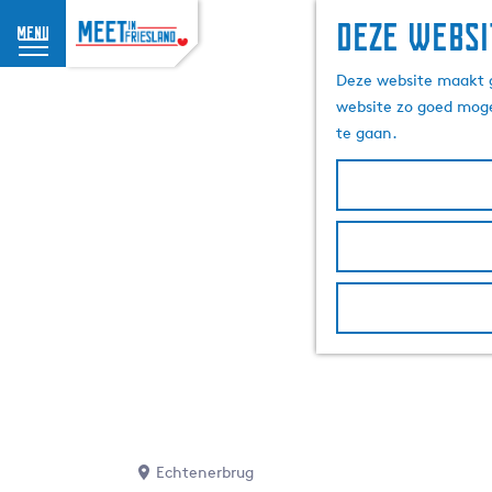
Deze websi
menu
G
Deze website maakt g
a
website zo goed moge
n
te gaan.
a
a
r
d
e
h
o
m
e
p
a
g
e
Echtenerbrug