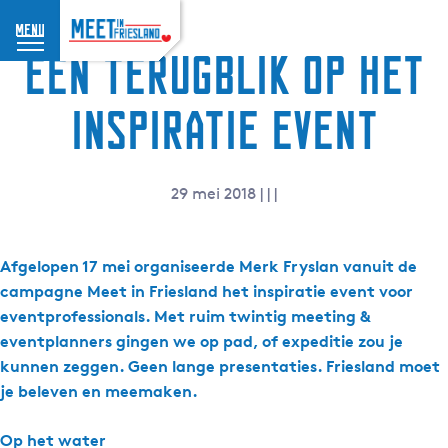
menu
G
Een terugblik op het
a
n
inspiratie event
a
a
r
29 mei 2018
|
|
|
d
e
h
Afgelopen 17 mei organiseerde Merk Fryslan vanuit de
o
campagne Meet in Friesland het inspiratie event voor
m
eventprofessionals. Met ruim twintig meeting &
e
eventplanners gingen we op pad, of expeditie zou je
p
a
kunnen zeggen. Geen lange presentaties. Friesland moet
g
je beleven en meemaken.
e
Op het water