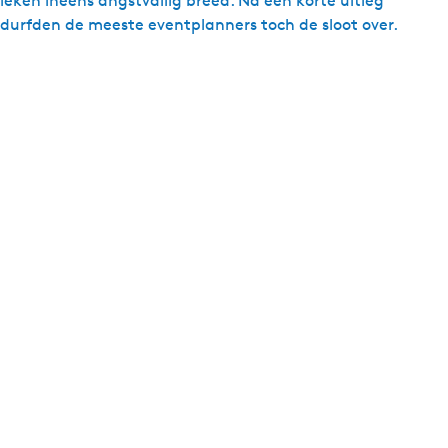
leken ineens angstvallig breed. Na een korte uitleg
durfden de meeste eventplanners toch de sloot over.