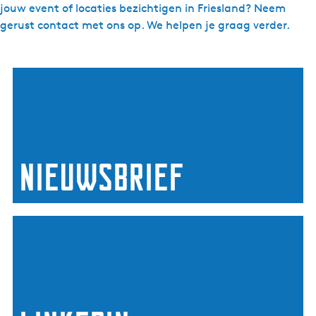
jouw event of locaties bezichtigen in Friesland? Neem
gerust contact met ons op. We helpen je graag verder.
N
i
e
u
w
s
Nieuwsbrief
b
r
i
L
e
i
f
n
k
e
d