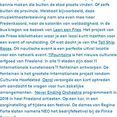
kennis maken die buiten de stad plaats vinden. Of zelfs
buiten de provincie. Welstaat bijvoorbeeld, deze
muziektheaterbeleving nam ons even mee naar
Frederiksoord, naar de koloniën van weldadigheid. In de
bus kregen we bezoek van
Leen een Fries
. Het project van
de Friese bibliotheken waar je een local kunt inzetten voor
een event of rondleiding. Of wat dacht je van the
Tall Ship
Races
. Dit nautische event is een perfecte uitval locatie
voor een netwerk event.
11Fountains
is het nieuwe culturele
erfgoed van Friesland. In alle 11 steden zijn door 11
internationale kunstenaars 11 fonteinen ontworpen. De
fonteinen is het grootste internationale project rondom
Culturele Hoofdstad.
Oerol
verzorgde een kort optreden
om aandacht te vragen voor hun zakelijke
arrangementen.
Never Ending Orchestra
programmeert in
2018 in heel Friesland artiesten. Op een kar, in een
zorginstelling of tijdens een festival. De dames van Regina
Forte sloten namens NEO het bedrijfsfestival bij de Flinke