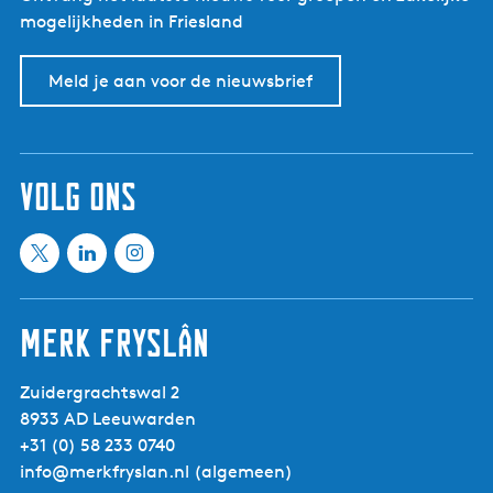
mogelijkheden in Friesland
Meld je aan voor de nieuwsbrief
volg ons
X
L
I
M
i
n
e
n
s
Merk Fryslân
e
k
t
t
e
a
Zuidergrachtswal 2
i
d
g
8933 AD Leeuwarden
n
I
r
+31 (0) 58 233 0740
f
n
a
info@merkfryslan.nl
(algemeen)
r
M
m