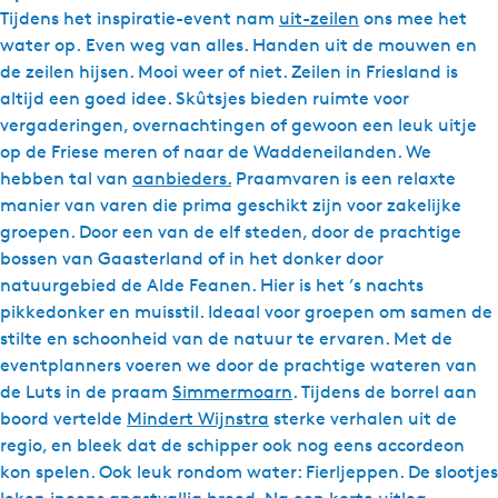
Tijdens het inspiratie-event nam
uit-zeilen
ons mee het
water op. Even weg van alles. Handen uit de mouwen en
de zeilen hijsen. Mooi weer of niet. Zeilen in Friesland is
altijd een goed idee. Skûtsjes bieden ruimte voor
vergaderingen, overnachtingen of gewoon een leuk uitje
op de Friese meren of naar de Waddeneilanden. We
hebben tal van
aanbieders.
Praamvaren is een relaxte
manier van varen die prima geschikt zijn voor zakelijke
groepen. Door een van de elf steden, door de prachtige
bossen van Gaasterland of in het donker door
natuurgebied de Alde Feanen. Hier is het ’s nachts
pikkedonker en muisstil. Ideaal voor groepen om samen de
stilte en schoonheid van de natuur te ervaren. Met de
eventplanners voeren we door de prachtige wateren van
de Luts in de praam
Simmermoarn
. Tijdens de borrel aan
boord vertelde
Mindert Wijnstra
sterke verhalen uit de
regio, en bleek dat de schipper ook nog eens accordeon
kon spelen. Ook leuk rondom water: Fierljeppen. De slootjes