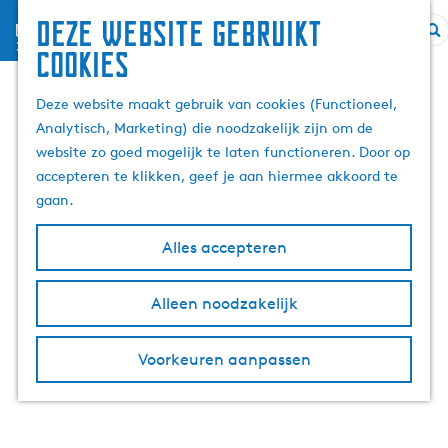
Deze website gebruikt
menu
G
Z
cookies
a
o
n
e
Deze website maakt gebruik van cookies (Functioneel,
a
k
Analytisch, Marketing) die noodzakelijk zijn om de
a
e
website zo goed mogelijk te laten functioneren. Door op
r
n
accepteren te klikken, geef je aan hiermee akkoord te
d
gaan.
e
h
Alles accepteren
o
m
Alleen noodzakelijk
e
p
Voorkeuren aanpassen
a
g
e