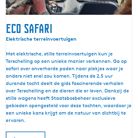
l
o
e
Eco Safari
p
v
E
Elektrische terreinvoertuigen
a
c
r
o
Met elektrische, stille terreinvoertuigen kun je
e
S
Terschelling op een unieke manier verkennen. Ga op
n
a
safari over onverharde paden naar plekjes waar je
i
f
anders niet snel zou komen. Tijdens de 2,5 uur
n
a
durende tocht deelt de gids fascinerende verhalen
d
r
over Terschelling en de dieren die er leven. Dankzij de
e
i
stille wagens heeft Staatsbosbeheer exclusieve
A
gebieden opengesteld voor deze tochten, waardoor je
l
een unieke kans krijgt om de natuur van dichtbij te
d
ervaren.
e
F