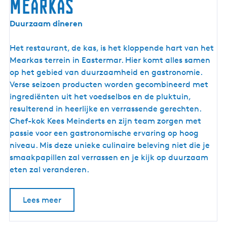
Mearkas
M
Duurzaam dineren
e
a
Het restaurant, de kas, is het kloppende hart van het
r
Mearkas terrein in Eastermar. Hier komt alles samen
k
op het gebied van duurzaamheid en gastronomie.
a
Verse seizoen producten worden gecombineerd met
s
ingrediënten uit het voedselbos en de pluktuin,
resulterend in heerlijke en verrassende gerechten.
Chef-kok Kees Meinderts en zijn team zorgen met
passie voor een gastronomische ervaring op hoog
niveau. Mis deze unieke culinaire beleving niet die je
smaakpapillen zal verrassen en je kijk op duurzaam
eten zal veranderen.
Lees meer