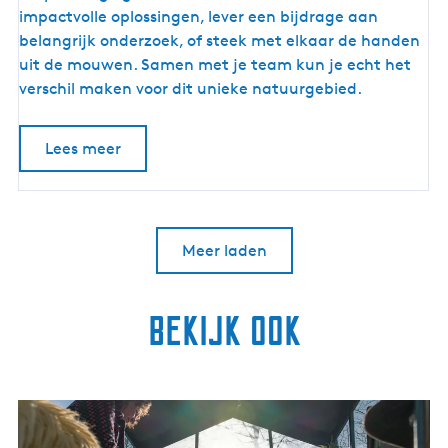
t
impactvolle oplossingen, lever een bijdrage aan
d
belangrijk onderzoek, of steek met elkaar de handen
e
uit de mouwen. Samen met je team kun je echt het
W
verschil maken voor dit unieke natuurgebied.
a
d
Lees meer
d
e
n
v
Meer laden
e
r
e
Bekijk ook
n
i
g
i
W
n
o
g