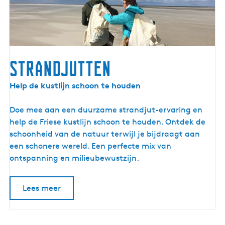
Strandjutten
S
Help de kustlijn schoon te houden
t
r
Doe mee aan een duurzame strandjut-ervaring en
a
help de Friese kustlijn schoon te houden. Ontdek de
n
schoonheid van de natuur terwijl je bijdraagt aan
d
een schonere wereld. Een perfecte mix van
j
ontspanning en milieubewustzijn.
u
t
Lees meer
t
e
n