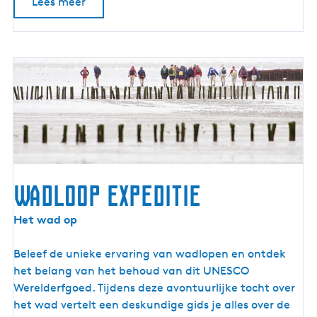
Lees meer
e
a
n
e
n
Wadloop Expeditie
W
Het wad op
a
d
Beleef de unieke ervaring van wadlopen en ontdek
l
het belang van het behoud van dit UNESCO
o
Werelderfgoed. Tijdens deze avontuurlijke tocht over
o
het wad vertelt een deskundige gids je alles over de