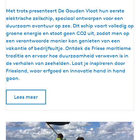
e
G
Met trots presenteert De Gouden Vloot hun eerste
o
elektrische zeilschip, speciaal ontworpen voor een
u
duurzaam avontuur op zee. Dit schip vaart volledig op
d
groene energie en stoot geen CO2 uit, zodat men op
e
een verantwoorde manier kan genieten van een
n
vakantie of bedrijfsuitje. Ontdek de Friese maritieme
V
traditie en ervaar hoe duurzaamheid verweven is in
l
de verhalen van zeehelden. Laat je inspireren door
o
Friesland, waar erfgoed en innovatie hand in hand
o
gaan.
t
Lees meer