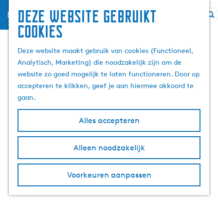
Deze website gebruikt
menu
G
Z
cookies
a
o
n
e
Deze website maakt gebruik van cookies (Functioneel,
a
k
Analytisch, Marketing) die noodzakelijk zijn om de
a
e
website zo goed mogelijk te laten functioneren. Door op
r
n
accepteren te klikken, geef je aan hiermee akkoord te
d
gaan.
e
h
Alles accepteren
o
m
Alleen noodzakelijk
e
p
Voorkeuren aanpassen
a
g
e