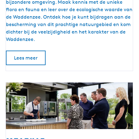
p
bijzondere omgeving. Maak kennis met de unieke
E
flora en fauna en leer over de ecologische waarde van
x
de Waddenzee. Ontdek hoe je kunt bijdragen aan de
p
bescherming van dit prachtige natuurgebied en kom
e
dichter bij de veelzijdigheid en het karakter van de
d
Waddenzee.
i
t
Lees meer
i
e