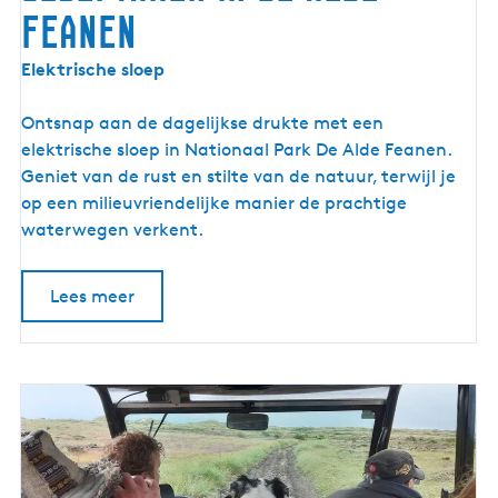
Feanen
E
Elektrische sloep
l
e
Ontsnap aan de dagelijkse drukte met een
k
elektrische sloep in Nationaal Park De Alde Feanen.
t
Geniet van de rust en stilte van de natuur, terwijl je
r
op een milieuvriendelijke manier de prachtige
i
waterwegen verkent.
s
c
Lees meer
h
E
s
c
a
p
e
s