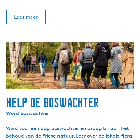
P
a
Lees meer
r
k
Help de boswachter
H
Word boswachter
e
l
Word voor een dag boswachter en draag bij aan het
p
behoud van de Friese natuur. Leer over de lokale flora