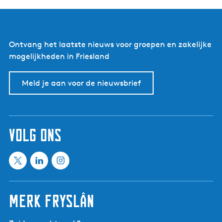
e
e
e
a
l
t
s
Ontvang het laatste nieuws voor groepen en zakelijke
mogelijkheden in Friesland
Meld je aan voor de nieuwsbrief
volg ons
X
L
I
M
i
n
e
n
s
Merk Fryslân
e
k
t
t
e
a