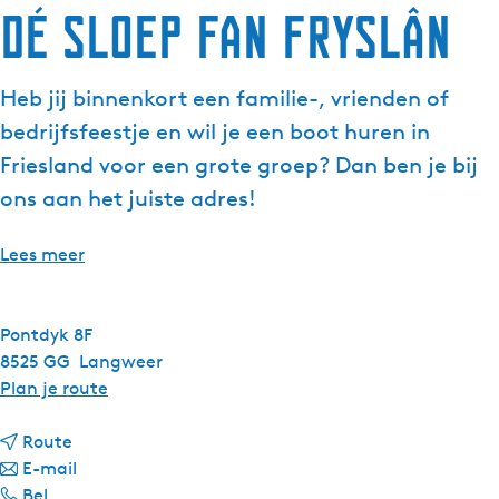
Dé Sloep fan Fryslân
Heb jij binnenkort een familie-, vrienden of
bedrijfsfeestje en wil je een boot huren in
Friesland voor een grote groep? Dan ben je bij
ons aan het juiste adres!
Lees meer
Pontdyk 8F
8525 GG
Langweer
n
Plan je route
a
n
a
Route
a
n
r
E-mail
D
a
a
D
Bel