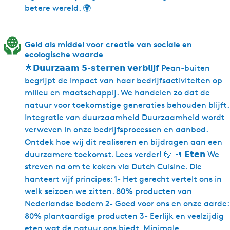
betere wereld. 🌍
Geld als middel voor creatie van sociale en
ecologische waarde
🌟𝗗𝘂𝘂𝗿𝘇𝗮𝗮𝗺 𝟱-𝘀𝘁𝗲𝗿𝗿𝗲𝗻 𝘃𝗲𝗿𝗯𝗹𝗶𝗷𝗳 Pean-buiten
begrijpt de impact van haar bedrijfsactiviteiten op
milieu en maatschappij. We handelen zo dat de
natuur voor toekomstige generaties behouden blijft.
Integratie van duurzaamheid Duurzaamheid wordt
verweven in onze bedrijfsprocessen en aanbod.
Ontdek hoe wij dit realiseren en bijdragen aan een
duurzamere toekomst. Lees verder! 🍃 🍴 𝗘𝘁𝗲𝗻 We
streven na om te koken via Dutch Cuisine. Die
hanteert vijf principes: 1- Het gerecht vertelt ons in
welk seizoen we zitten. 80% producten van
Nederlandse bodem 2- Goed voor ons en onze aarde:
80% plantaardige producten 3- Eerlijk en veelzijdig
eten wat de natuur ons biedt. Minimale