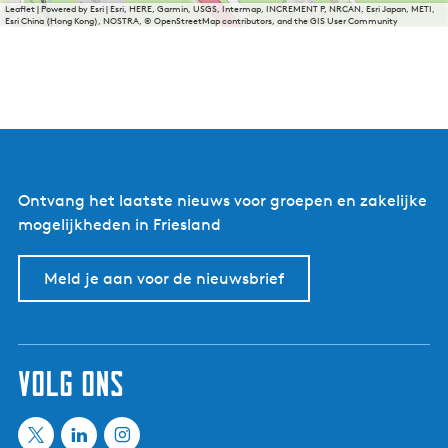
Leaflet
|
Powered by Esri | Esri, HERE, Garmin, USGS, Intermap, INCREMENT P, NRCAN, Esri Japan, METI,
Esri China (Hong Kong), NOSTRA, © OpenStreetMap contributors, and the GIS User Community
Ontvang het laatste nieuws voor groepen en zakelijke
mogelijkheden in Friesland
Meld je aan voor de nieuwsbrief
volg ons
X
L
I