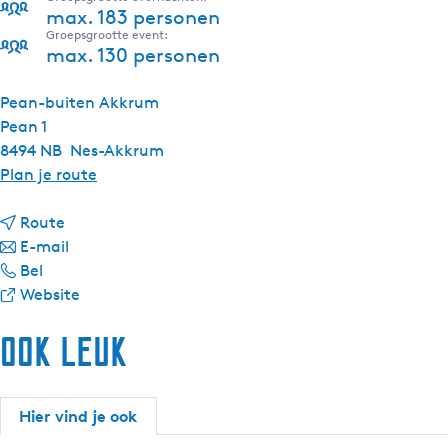
max. 183 personen
Groepsgrootte event:
max. 130 personen
Pean-buiten Akkrum
Pean 1
8494 NB
Nes-Akkrum
n
Plan je route
a
n
a
Route
a
n
r
E-mail
P
a
a
P
Bel
e
r
a
v
e
Website
a
P
r
a
a
Ook leuk
n
e
P
n
n
-
a
e
P
-
b
n
a
e
b
u
-
n
a
u
Hier vind je ook
i
b
-
n
i