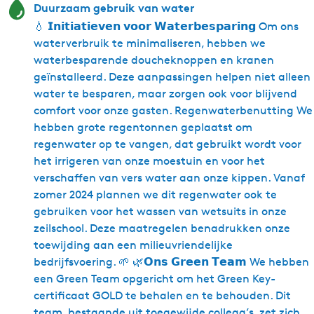
Duurzaam gebruik van water
💧 𝗜𝗻𝗶𝘁𝗶𝗮𝘁𝗶𝗲𝘃𝗲𝗻 𝘃𝗼𝗼𝗿 𝗪𝗮𝘁𝗲𝗿𝗯𝗲𝘀𝗽𝗮𝗿𝗶𝗻𝗴 Om ons
waterverbruik te minimaliseren, hebben we
waterbesparende doucheknoppen en kranen
geïnstalleerd. Deze aanpassingen helpen niet alleen
water te besparen, maar zorgen ook voor blijvend
comfort voor onze gasten. Regenwaterbenutting We
hebben grote regentonnen geplaatst om
regenwater op te vangen, dat gebruikt wordt voor
het irrigeren van onze moestuin en voor het
verschaffen van vers water aan onze kippen. Vanaf
zomer 2024 plannen we dit regenwater ook te
gebruiken voor het wassen van wetsuits in onze
zeilschool. Deze maatregelen benadrukken onze
toewijding aan een milieuvriendelijke
bedrijfsvoering. 🌱 🌿𝗢𝗻𝘀 𝗚𝗿𝗲𝗲𝗻 𝗧𝗲𝗮𝗺 We hebben
een Green Team opgericht om het Green Key-
certificaat GOLD te behalen en te behouden. Dit
team, bestaande uit toegewijde collega’s, zet zich