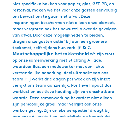
Met specifieke bakken voor papier, glas, GFT, PD, en
restafval, maken we het voor onze gasten eenvoudig
om bewust om te gaan met afval. Deze
inspanningen beschermen niet alleen onze planeet,
maar vergroten ook het bewustzijn over de gevolgen
van afval. Door deze mogelijkheden te bieden,
dragen onze gasten actief bij aan een groenere
toekomst, zelfs tijdens hun verblijf. 🔄 🤝
𝗠𝗮𝗮𝘁𝘀𝗰𝗵𝗮𝗽𝗽𝗲𝗹𝗶𝗷𝗸𝗲 𝗯𝗲𝘁𝗿𝗼𝗸𝗸𝗲𝗻𝗵𝗲𝗶𝗱 We zijn trots
op onze samenwerking met Stichting Alliade,
waardoor Bas, een medewerker met een lichte
verstandelijke beperking, deel uitmaakt van ons
team. Hij werkt drie dagen per week en zijn inzet
verrijkt ons team aanzienlijk. Positieve Impact Bas’
werklust en positieve houding zijn van onschatbare
waarde. Deze samenwerking bevordert niet alleen
zijn persoonlijke groei, maar verrijkt ook onze
werkomgeving. Zijn unieke perspectief draagt bij
aan onze diversiteit en inclusiviteit, en benadrukt