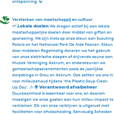
ontspanning. 🍃
Versterken van maatschappij en cultuur
🌱 𝗟𝗼𝗸𝗮𝗹𝗲 𝗱𝗼𝗲𝗹𝗲𝗻 We dragen actief bij aan lokale
maatschappelijke doelen door middel van giften en
sponsoring. We zijn trots op onze steun aan Scouting
Polaris en het Nationaal Park De Alde Feanen. Steun
door middelen Regelmatig doneren we het gebruik
van onze elektrische sloepen of drijvende sauna aan
Muziek Vereniging Akkrum, en ondersteunen we
gemeenschapsevenementen zoals de jaarlijkse
dorpsbingo in Grou en Akkrum. Ook zetten we ons in
voor milieubehoud tijdens ’the Plastic Soup Clean
Up Day’. 🎶 🌍 𝗩𝗲𝗿𝗮𝗻𝘁𝘄𝗼𝗼𝗿𝗱 𝗮𝗳𝘃𝗮𝗹𝗯𝗲𝗵𝗲𝗲𝗿
Duurzaamheid is essentieel voor ons, en daarom
moedigen we onze gasten aan hun milieu-impact te
verkleinen. Elk van onze verblijven is uitgerust met
faciliteiten voor afvalscheiding. Eenvoudig Scheiden