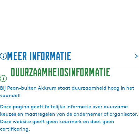
t
u
b
-
t
e
i
u
b
e
n
t
i
u
n
A
e
t
i
A
k
n
e
t
k
k
A
n
e
k
r
k
A
n
r
Meer informatie
u
k
k
A
u
m
r
k
k
m
Duurzaamheidsinformatie
u
r
k
m
u
r
m
u
Bij Pean-buiten Akkrum staat duurzaamheid hoog in het
m
vaandel!
Deze pagina geeft feitelijke informatie over duurzame
keuzes en maatregelen van de ondernemer of organisator.
Deze website geeft geen keurmerk en doet geen
certificering.