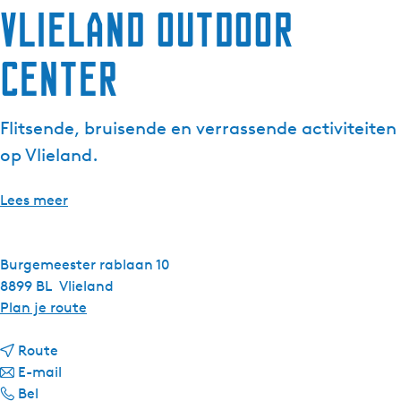
Vlieland Outdoor
Center
Flitsende, bruisende en verrassende activiteiten
op Vlieland.
Lees meer
Burgemeester rablaan 10
8899 BL
Vlieland
n
Plan je route
a
n
a
Route
a
n
r
E-mail
V
a
a
V
Bel