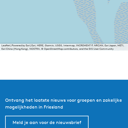
Leaflet
|
Powered by Esri | Esri, HERE, Garmin, USGS, Intermap, INCREMENT P, NRCAN, Esri Japan, METI,
Esri China (Hong Kong), NOSTRA, © OpenStreetMap contributors, and the GIS User Community
Ontvang het laatste nieuws voor groepen en zakelijke
mogelijkheden in Friesland
Meld je aan voor de nieuwsbrief