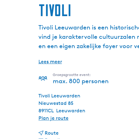
Tivoli
Tivoli Leeuwarden is een historisc
vind je karaktervolle cultuurzalen 
en een eigen zakelijke foyer voor 
Lees meer
Groepsgrootte event:
max. 800 personen
Tivoli Leeuwarden
Nieuwestad 85
8911CL
Leeuwarden
n
Plan je route
a
n
a
Route