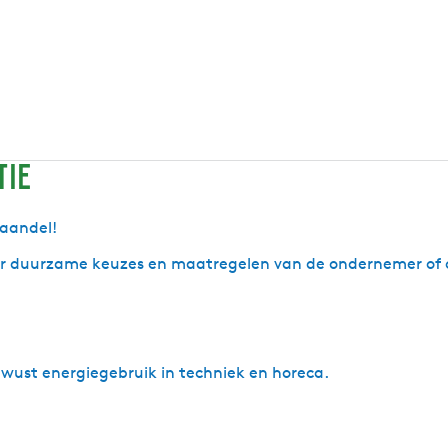
tie
vaandel!
ver duurzame keuzes en maatregelen van de ondernemer of 
bewust energiegebruik in techniek en horeca.