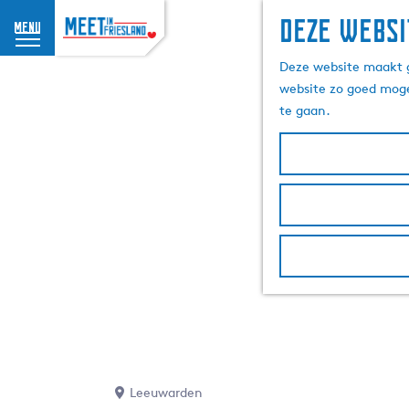
Deze websi
menu
G
Deze website maakt g
a
website zo goed moge
n
te gaan.
a
a
r
d
e
h
o
m
e
p
a
g
e
Leeuwarden