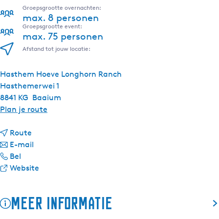
Groepsgrootte overnachten:
max. 8 personen
Groepsgrootte event:
max. 75 personen
Afstand tot jouw locatie:
Hasthem Hoeve Longhorn Ranch
Hasthemerwei 1
8841 KG
Baaium
n
Plan je route
a
n
a
Route
a
n
r
E-mail
H
a
a
H
Bel
a
r
a
v
a
Website
s
H
r
a
s
t
a
H
n
t
Meer informatie
h
s
a
H
h
e
t
s
a
e