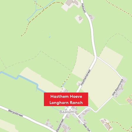
Hasthem Hoeve
Longhorn Ranch