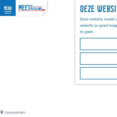
Deze websi
menu
G
Deze website maakt g
a
website zo goed moge
n
te gaan.
a
a
r
d
e
h
o
m
e
p
a
g
e
Leeuwarden