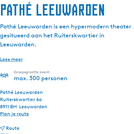
Pathé Leeuwarden
Pathé Leeuwarden is een hypermodern theater
gesitueerd aan het Ruiterskwartier in
Leeuwarden.
Lees meer
Groepsgrootte event:
max. 300 personen
Pathé Leeuwarden
Ruiterskwartier 6a
8911 BH
Leeuwarden
n
Plan je route
a
n
a
Route