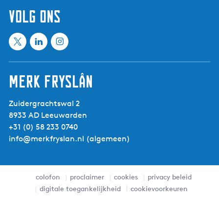
volg ons
X
L
I
M
i
n
e
n
s
Merk Fryslân
e
k
t
t
e
a
Zuidergrachtswal 2
i
d
g
8933 AD Leeuwarden
n
I
r
+31 (0) 58 233 0740
f
n
a
info@merkfryslan.nl
(algemeen)
r
M
m
i
e
M
e
e
e
s
t
e
colofon
proclaimer
cookies
privacy beleid
l
i
t
digitale toegankelijkheid
cookievoorkeuren
a
n
i
n
f
n