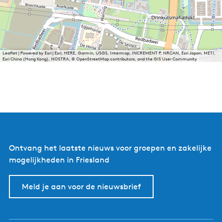
Leaflet
|
Powered by Esri | Esri, HERE, Garmin, USGS, Intermap, INCREMENT P, NRCAN, Esri Japan, METI,
Esri China (Hong Kong), NOSTRA, © OpenStreetMap contributors, and the GIS User Community
Ontvang het laatste nieuws voor groepen en zakelijke
mogelijkheden in Friesland
Meld je aan voor de nieuwsbrief