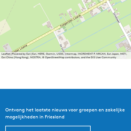
Leaflet
|
Powered by Esri | Esri, HERE, Garmin, USGS, Intermap, INCREMENT P, NRCAN, Esri Japan, METI,
Esri China (Hong Kong), NOSTRA, © OpenStreetMap contributors, and the GIS User Community
Ontvang het laatste nieuws voor groepen en zakelijke
mogelijkheden in Friesland