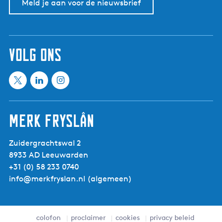
Meld je aan voor de nieuwsbrief
volg ons
X
L
I
M
i
n
e
n
s
Merk Fryslân
e
k
t
t
e
a
Zuidergrachtswal 2
i
d
g
8933 AD Leeuwarden
n
I
r
+31 (0) 58 233 0740
f
n
a
info@merkfryslan.nl
(algemeen)
r
M
m
i
e
M
e
e
e
s
t
e
colofon
proclaimer
cookies
privacy beleid