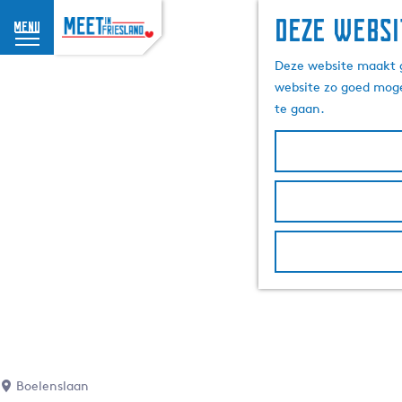
Deze websi
menu
G
Deze website maakt g
a
website zo goed moge
n
te gaan.
a
a
r
d
e
h
o
m
e
p
a
g
e
Boelenslaan