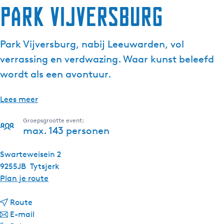
Park Vijversburg
Park Vijversburg, nabij Leeuwarden, vol
verrassing en verdwazing. Waar kunst beleefd
wordt als een avontuur.
Lees meer
Groepsgrootte event:
max. 143 personen
Swarteweisein 2
9255JB
Tytsjerk
n
Plan je route
a
n
a
Route
a
n
r
E-mail