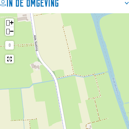
In de omgeving
+
−