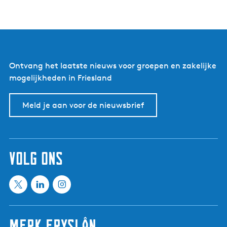
Ontvang het laatste nieuws voor groepen en zakelijke
mogelijkheden in Friesland
Meld je aan voor de nieuwsbrief
volg ons
X
L
I
M
i
n
e
n
s
Merk Fryslân
e
k
t