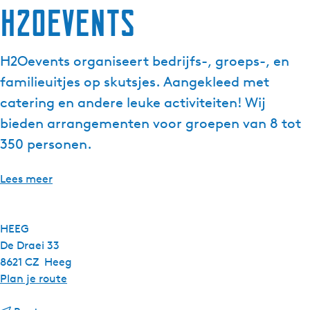
H2Oevents
H2Oevents organiseert bedrijfs-, groeps-, en
familieuitjes op skutsjes. Aangekleed met
catering en andere leuke activiteiten! Wij
bieden arrangementen voor groepen van 8 tot
350 personen.
Lees meer
HEEG
De Draei 33
8621 CZ
Heeg
n
Plan je route
a