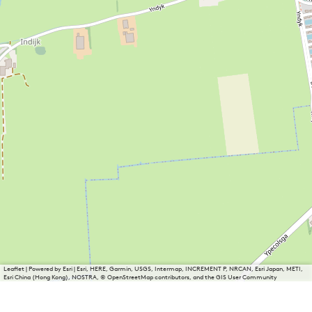
Leaflet
|
Powered by Esri | Esri, HERE, Garmin, USGS, Intermap, INCREMENT P, NRCAN, Esri Japan, METI,
Esri China (Hong Kong), NOSTRA, © OpenStreetMap contributors, and the GIS User Community