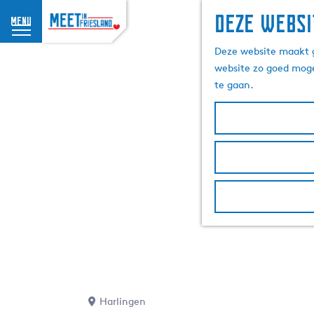
Deze websi
menu
G
Deze website maakt g
a
website zo goed moge
n
te gaan.
a
a
r
d
e
h
o
m
e
p
a
g
e
Harlingen