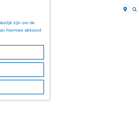
Z
kelijk zijn om de
o
 aan hiermee akkoord
e
k
e
n