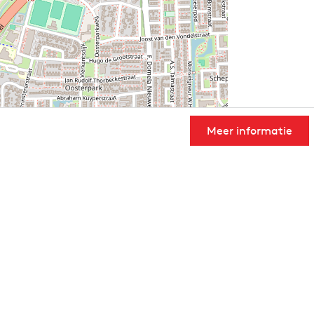
Meer informatie
User Community