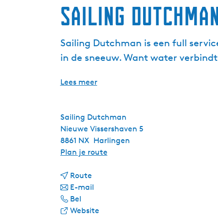
Sailing Dutchma
Sailing Dutchman is een full servi
in de sneeuw. Want water verbindt
Lees meer
Sailing Dutchman
Nieuwe Vissershaven 5
8861 NX
Harlingen
n
Plan je route
a
n
a
Route
a
n
r
E-mail
S
a
a
S
Bel
a
r
a
v
a
Website