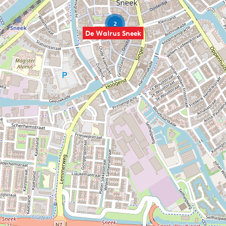
2
De Walrus Sneek