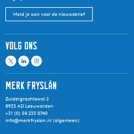
Meld je aan voor de nieuwsbrief
volg ons
X
L
I
M
i
n
e
n
s
Merk Fryslân
e
k
t
t
e
a
Zuidergrachtswal 2
i
d
g
8933 AD Leeuwarden
n
I
r
+31 (0) 58 233 0740
f
n
a
info@merkfryslan.nl
(algemeen)
r
M
m
i
e
M