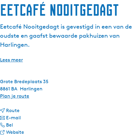
Eetcafé Nooitgedagt
Eetcafé Nooitgedagt is gevestigd in een van de
oudste en gaafst bewaarde pakhuizen van
Harlingen.
Lees meer
Grote Bredeplaats 35
8861 BA
Harlingen
n
Plan je route
a
n
a
Route
a
n
r
E-mail
E
a
a
E
Bel
e
r
a
v
e
Website