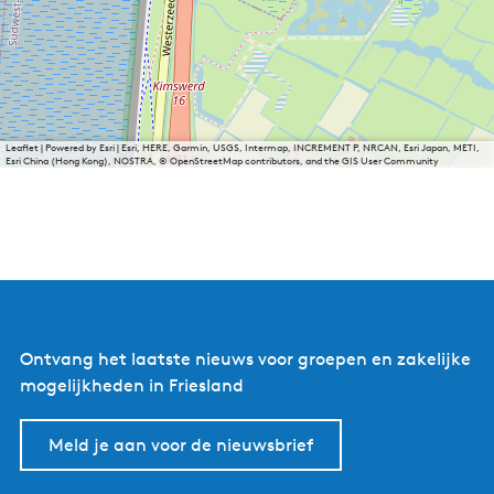
Leaflet
|
Powered by Esri | Esri, HERE, Garmin, USGS, Intermap, INCREMENT P, NRCAN, Esri Japan, METI,
Esri China (Hong Kong), NOSTRA, © OpenStreetMap contributors, and the GIS User Community
Ontvang het laatste nieuws voor groepen en zakelijke
mogelijkheden in Friesland
Meld je aan voor de nieuwsbrief