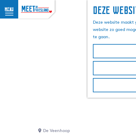
Deze websi
menu
G
Deze website maakt g
a
website zo goed moge
n
te gaan.
a
a
r
d
e
h
o
m
e
p
a
g
e
De Veenhoop