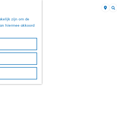
Z
kelijk zijn om de
o
 aan hiermee akkoord
e
k
e
n