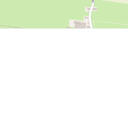
P, NRCAN, Esri Japan, METI, Esri China (Hong Kong), NOSTRA, © OpenStreetMap contributors, and the GIS 
mogelijkheden in Friesland