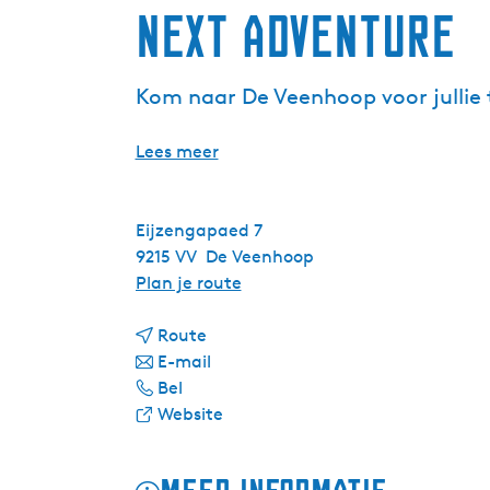
Next Adventure
Kom naar De Veenhoop voor jullie
Lees meer
Eijzengapaed 7
9215 VV
De Veenhoop
n
Plan je route
a
n
a
Route
a
n
r
E-mail
N
a
a
N
Bel
e
r
a
v
e
Website
x
N
r
a
x
t
e
N
n
t