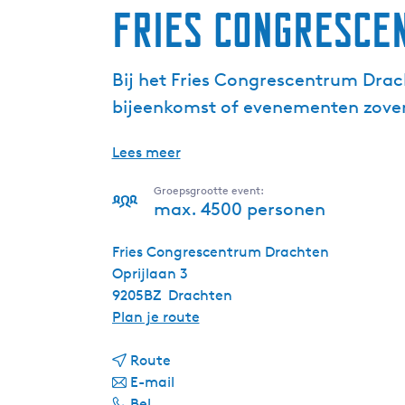
Fries Congresce
Bij het Fries Congrescentrum Dra
bijeenkomst of evenementen zover u
Lees meer
Groepsgrootte event:
max. 4500 personen
Fries Congrescentrum Drachten
Oprijlaan 3
9205BZ
Drachten
n
Plan je route
a
n
a
Route
a
n
r
E-mail
F
a
a
F
Bel