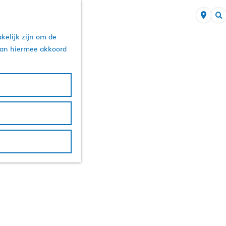
Z
kelijk zijn om de
o
 aan hiermee akkoord
e
k
e
n