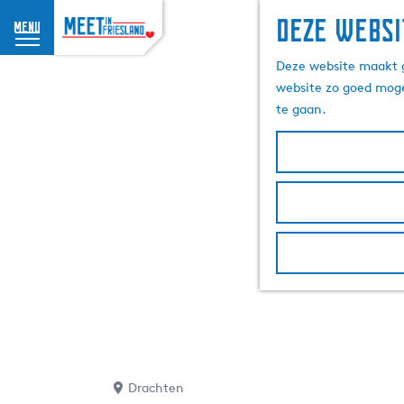
Deze websi
menu
G
Deze website maakt g
a
website zo goed moge
n
te gaan.
a
a
r
d
e
h
o
m
e
p
a
g
e
Drachten