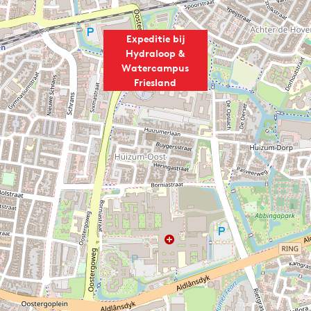
Expeditie bij
Hydraloop &
Watercampus
Friesland