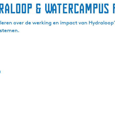
draloop & Watercampus 
r leren over de werking en impact van Hydraloop
ystemen.
)