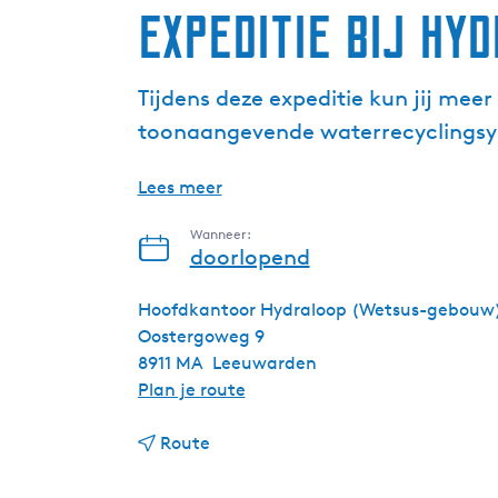
Expeditie bij Hy
Tijdens deze expeditie kun jij mee
toonaangevende waterrecyclings
Lees meer
Wanneer:
doorlopend
Hoofdkantoor Hydraloop (Wetsus-gebouw
Oostergoweg 9
8911 MA
Leeuwarden
n
Plan je route
a
n
a
Route
a
r
a
E