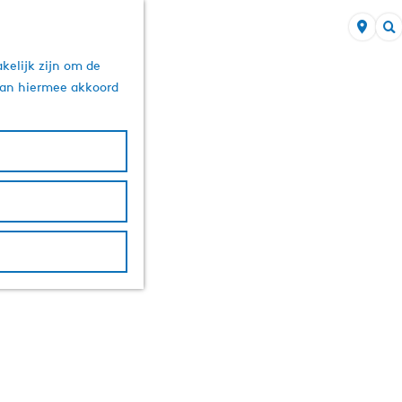
Z
kelijk zijn om de
o
 aan hiermee akkoord
e
k
e
n