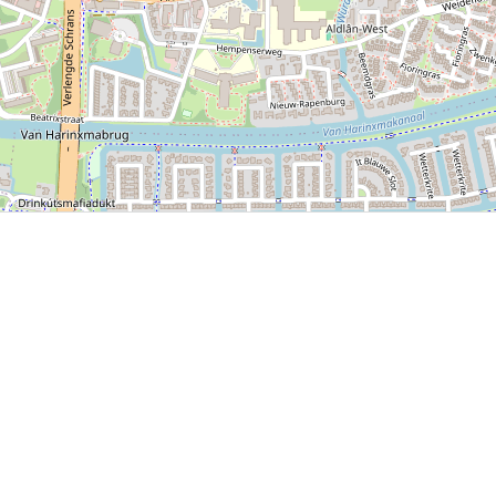
P, NRCAN, Esri Japan, METI, Esri China (Hong Kong), NOSTRA, © OpenStreetMap contributors, and the GIS 