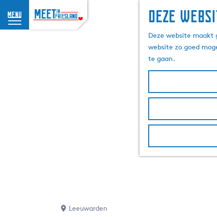
Deze websi
menu
G
Deze website maakt g
a
website zo goed moge
n
te gaan.
a
a
r
d
e
h
o
m
e
p
a
g
e
Leeuwarden