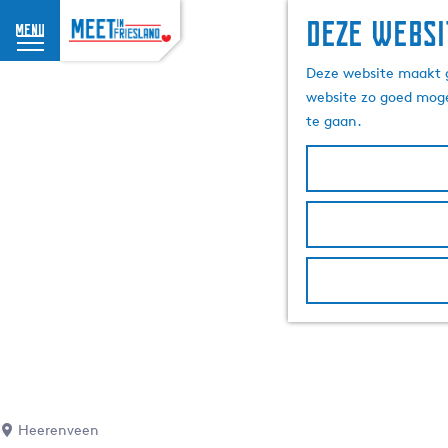
Deze websi
menu
G
Deze website maakt g
a
website zo goed moge
n
te gaan.
a
a
r
d
e
h
o
m
e
p
a
g
e
Heerenveen