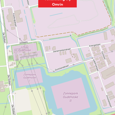
Omrin