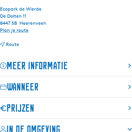
Ecopark de Wierde
De Dolten 11
8447 SB
Heerenveen
n
Plan je route
a
n
a
Route
a
r
a
I
Meer informatie
r
n
I
t
n
e
Wanneer
t
r
e
a
r
c
Prijzen
a
t
c
i
t
e
In de omgeving
i
v