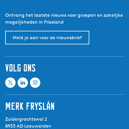
Ontvang het laatste nieuws voor groepen en zakelijke
mogelijkheden in Friesland
Meld je aan voor de nieuwsbrief
volg ons
X
L
I
M
i
n
e
n
s
Merk Fryslân
e
k
t
t
e
a
Zuidergrachtswal 2
i
d
g
8933 AD Leeuwarden
n
I
r