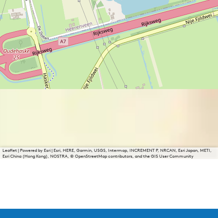
Leaflet
|
Powered by Esri | Esri, HERE, Garmin, USGS, Intermap, INCREMENT P, NRCAN, Esri Japan, METI,
Esri China (Hong Kong), NOSTRA, © OpenStreetMap contributors, and the GIS User Community