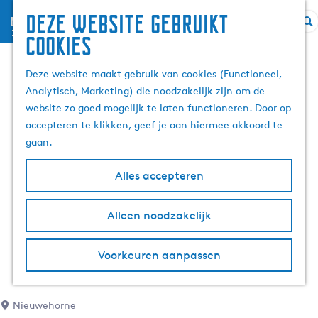
Deze website gebruikt
menu
G
Z
cookies
a
o
n
e
Deze website maakt gebruik van cookies (Functioneel,
a
k
Analytisch, Marketing) die noodzakelijk zijn om de
a
e
website zo goed mogelijk te laten functioneren. Door op
r
n
accepteren te klikken, geef je aan hiermee akkoord te
d
gaan.
e
h
Alles accepteren
o
m
Alleen noodzakelijk
e
p
Voorkeuren aanpassen
a
g
e
Nieuwehorne