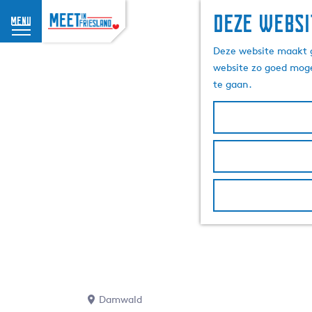
Deze websi
menu
G
Deze website maakt g
a
website zo goed moge
n
te gaan.
a
a
r
d
e
h
o
m
e
p
a
g
e
Damwald