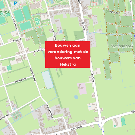
Bouwen aan
verandering met de
bouwers van
Hekstra