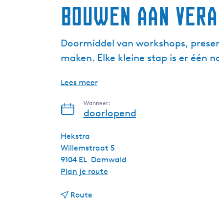
Bouwen aan vera
Doormiddel van workshops, presenta
maken. Elke kleine stap is er één
Lees meer
Wanneer:
doorlopend
Hekstra
Willemstraat 5
9104 EL
Damwald
n
Plan je route
a
n
a
Route
a
r
a
B