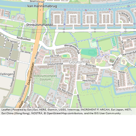
Leaflet
|
Powered by Esri | Esri, HERE, Garmin, USGS, Intermap, INCREMENT P, NRCAN, Esri Japan, METI,
Esri China (Hong Kong), NOSTRA, © OpenStreetMap contributors, and the GIS User Community