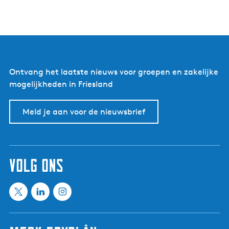
Ontvang het laatste nieuws voor groepen en zakelijke
mogelijkheden in Friesland
Meld je aan voor de nieuwsbrief
volg ons
X
L
I
M
i
n
e
n
s