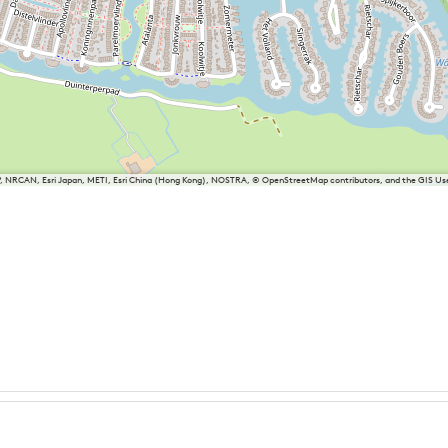
P, NRCAN, Esri Japan, METI, Esri China (Hong Kong), NOSTRA, © OpenStreetMap contributors, and the GIS 