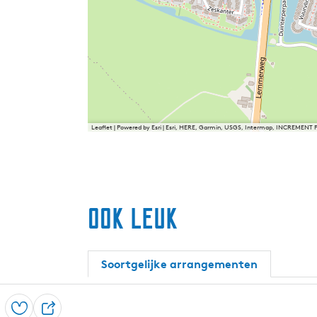
Leaflet
|
Powered by Esri | Esri, HERE, Garmin, USGS, Intermap, INCREMENT 
Ook leuk
Soortgelijke arrangementen
Opslaan
D