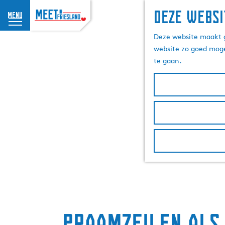
Deze websi
menu
G
Deze website maakt g
a
website zo goed moge
n
te gaan.
a
a
r
d
e
h
o
m
e
p
a
g
e
Praamzeilen als 