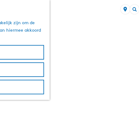
Z
kelijk zijn om de
o
 aan hiermee akkoord
e
k
e
n